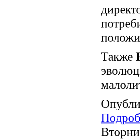
директо
потреб
положи
Также
эволюци
малолит
Опубли
Подробн
Вторни