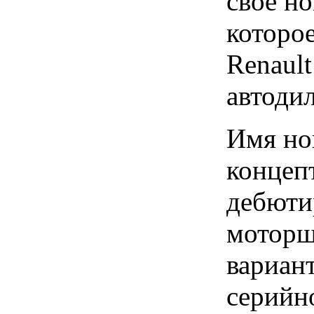
свое н
которое
Renault
автодил
Имя н
концеп
дебюти
моторш
вариант
серийн