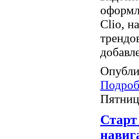
оформл
Clio, н
трендо
добавл
Опубли
Подробн
Пятниц
Старт
навиг