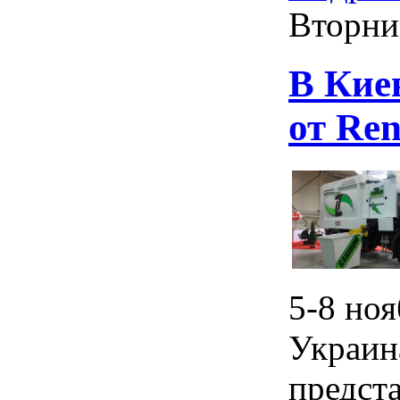
Вторни
В Кие
от Ren
5-8 но
Украин
предста