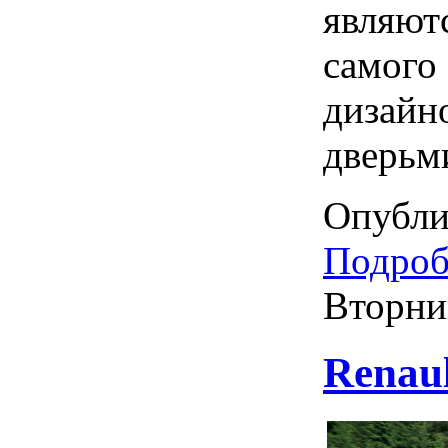
являютс
самого
дизай
дверьми
Опубли
Подробн
Вторни
Renau