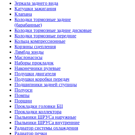
Зеркала заднего вида
Катушки зажигания
Клапана
Колодки тормозные задние
(барабанные)
Колодки тормозные задние дисковые
Колодки тормозные передние
Кольца компрессионные
Корзины сцепления
Лямбда зонды
Маслонасосы
Наборы прокладок
Наконечники рулевые
Подушки двигателя
Подушки коробки передач
Подшипники задней ступицы
Полуоси
Помпы
Поршни
Прокладки головки БЦ
Прокладки коллектора
Пыльники ШРУСа наружные
Пыльники ШРУСа внутренние
Радиатор системы охлаждения
Радиатор печки