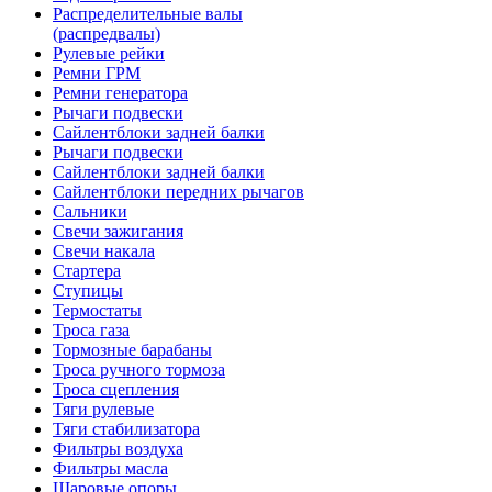
Распределительные валы
(распредвалы)
Рулевые рейки
Ремни ГРМ
Ремни генератора
Рычаги подвески
Сайлентблоки задней балки
Рычаги подвески
Сайлентблоки задней балки
Сайлентблоки передних рычагов
Сальники
Свечи зажигания
Свечи накала
Стартера
Ступицы
Термостаты
Троса газа
Тормозные барабаны
Троса ручного тормоза
Троса сцепления
Тяги рулевые
Тяги стабилизатора
Фильтры воздуха
Фильтры масла
Шаровые опоры