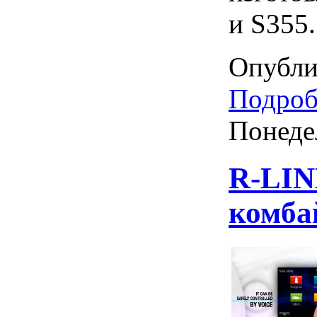
и S355.
Опубли
Подробн
Понеде
R-LIN
комбай