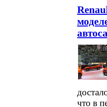
Renau
модел
автос
достало
что в п