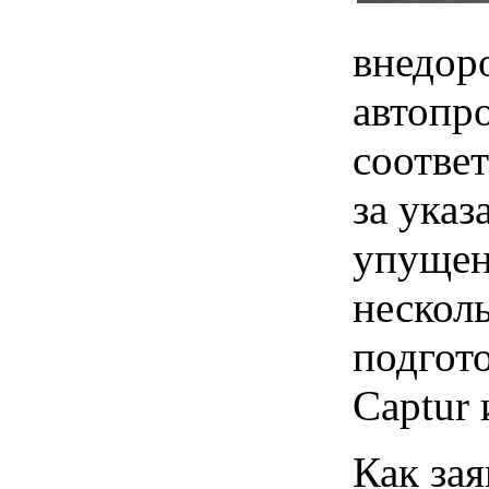
внедор
автопр
соответ
за ука
упущен
нескол
подгот
Captur
Как за