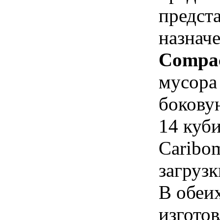
предст
назнач
Compa
мусора 
бокову
14 куб
Сaribo
загруз
В обеи
изгото