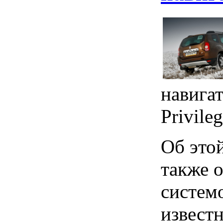
навига
Privilеg
Об этой
также 
системо
извест