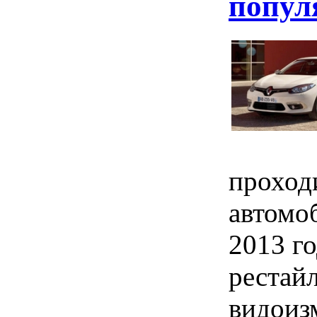
попул
проход
автомоб
2013 г
рестай
видоиз