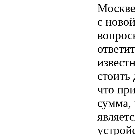
Москве.
с новой
вопросы
ответи
известн
стоить 
что при
сумма,
являет
устрой