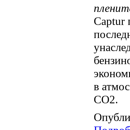
пленит
Captur 
послед
унасле
бензин
эконом
в атмос
CO2.
Опубли